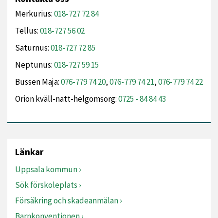
Merkurius:
018-727 72 84
Tellus:
018-727 56 02
Saturnus:
018-727 72 85
Neptunus:
018-727 59 15
Bussen Maja:
076-779 74 20
,
076-779 74 21
,
076-779 74 22
Orion kväll-natt-helgomsorg:
0725 - 84 84 43
Länkar
Uppsala kommun
Sök förskoleplats
Försäkring och skadeanmälan
Barnkonventionen