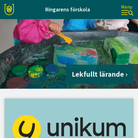
Meny
Ringarens förskola
Lekfullt lärande